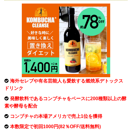
海外セレブや有名芸能人も愛飲する燃焼系デトックス
ドリンク
発酵飲料であるコンブチャをベースに200種類以上の酵
素や酵母を配合
コンブチャの本場アメリカで売上1位を獲得
本数限定で初回1000円(82％OFF/送料無料)