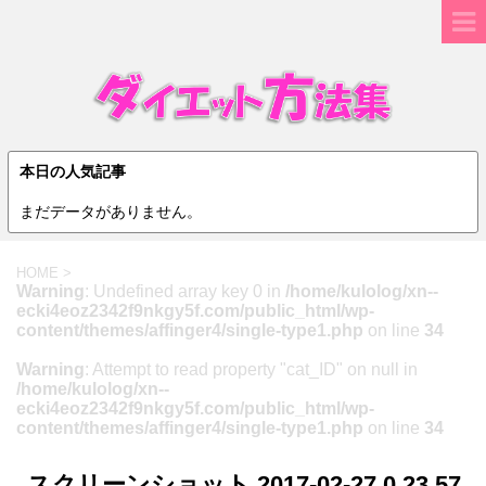
本日の人気記事
まだデータがありません。
HOME
>
Warning
: Undefined array key 0 in
/home/kulolog/xn--
ecki4eoz2342f9nkgy5f.com/public_html/wp-
content/themes/affinger4/single-type1.php
on line
34
Warning
: Attempt to read property "cat_ID" on null in
/home/kulolog/xn--
ecki4eoz2342f9nkgy5f.com/public_html/wp-
content/themes/affinger4/single-type1.php
on line
34
スクリーンショット 2017-02-27 0.23.57