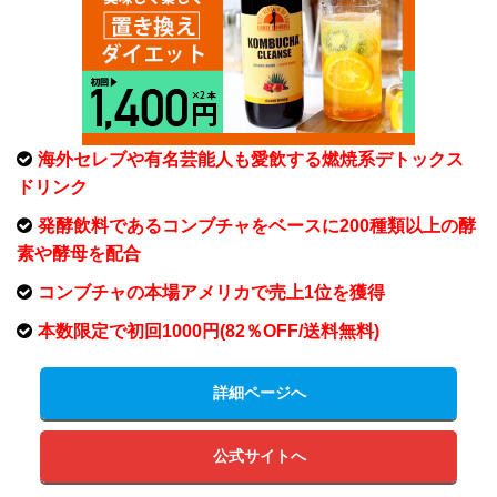
海外セレブや有名芸能人も愛飲する燃焼系デトックス
ドリンク
発酵飲料であるコンブチャをベースに200種類以上の酵
素や酵母を配合
コンブチャの本場アメリカで売上1位を獲得
本数限定で初回1000円(82％OFF/送料無料)
詳細ページへ
公式サイトへ