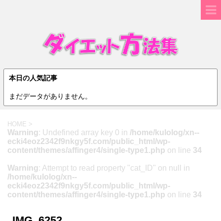
本日の人気記事
まだデータがありません。
HOME
>
Warning
: Undefined array key 0 in
/home/kulolog/xn--
ecki4eoz2342f9nkgy5f.com/public_html/wp-
content/themes/affinger4/single-type1.php
on line
34
Warning
: Attempt to read property "cat_ID" on null in
/home/kulolog/xn--
ecki4eoz2342f9nkgy5f.com/public_html/wp-
content/themes/affinger4/single-type1.php
on line
34
IMG_6252