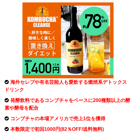
海外セレブや有名芸能人も愛飲する燃焼系デトックス
ドリンク
発酵飲料であるコンブチャをベースに200種類以上の酵
素や酵母を配合
コンブチャの本場アメリカで売上1位を獲得
本数限定で初回1000円(82％OFF/送料無料)