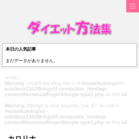
本日の人気記事
まだデータがありません。
HOME
>
Warning
: Undefined array key 0 in
/home/kulolog/xn--
ecki4eoz2342f9nkgy5f.com/public_html/wp-
content/themes/affinger4/single-type1.php
on line
34
Warning
: Attempt to read property "cat_ID" on null in
/home/kulolog/xn--
ecki4eoz2342f9nkgy5f.com/public_html/wp-
content/themes/affinger4/single-type1.php
on line
34
カロリナ