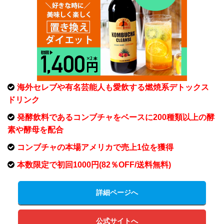
海外セレブや有名芸能人も愛飲する燃焼系デトックス
ドリンク
発酵飲料であるコンブチャをベースに200種類以上の酵
素や酵母を配合
コンブチャの本場アメリカで売上1位を獲得
本数限定で初回1000円(82％OFF/送料無料)
詳細ページへ
公式サイトへ