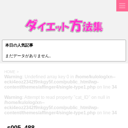
本日の人気記事
まだデータがありません。
HOME
>
Warning
: Undefined array key 0 in
/home/kulolog/xn--
ecki4eoz2342f9nkgy5f.com/public_html/wp-
content/themes/affinger4/single-type1.php
on line
34
Warning
: Attempt to read property "cat_ID" on null in
/home/kulolog/xn--
ecki4eoz2342f9nkgy5f.com/public_html/wp-
content/themes/affinger4/single-type1.php
on line
34
s005_488