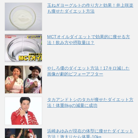
玉ねぎヨーグルトの作り方と効果！井上咲楽
も痩せたダイエット方法
MCTオイルダイエットで効果的に痩せる方
法！飲み方や摂取量は？
やしろ優のダイエット方法！17キロ減した
画像が劇的ビフォーアフター
タカアンドトシのタカが痩せたダイエット方
法！体重8kgの減量に成功
浜崎あゆみが現在の体型に痩せたダイエット
方法！激太りから体重-10kg