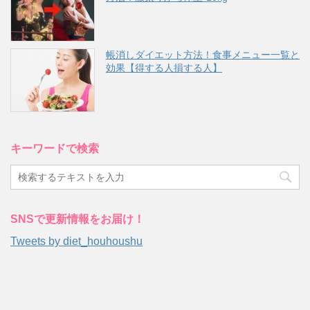
帳消しダイエット方法！食事メニュー一覧と
効果【得する人損する人】
キーワードで検索
SNSで更新情報をお届け！
Tweets by diet_houhoushu