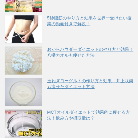
5秒腹筋のやり方と効果を世界一受けたい授
業の動画付きで解説！
おからパウダーダイエットのやり方と効果！
八幡カオルも痩せた方法
玉ねぎヨーグルトの作り方と効果！井上咲楽
も痩せたダイエット方法
MCTオイルダイエットで効果的に痩せる方
法！飲み方や摂取量は？