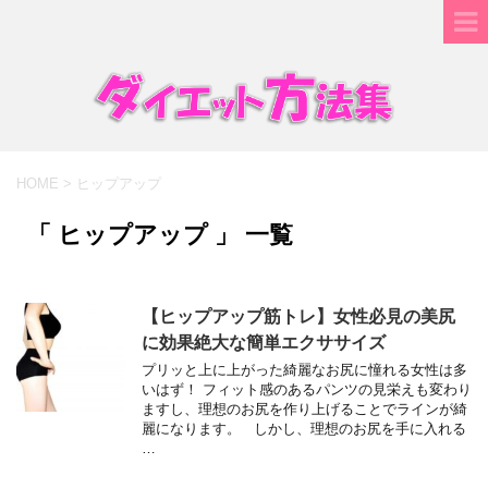
HOME
>
ヒップアップ
「 ヒップアップ 」 一覧
【ヒップアップ筋トレ】女性必見の美尻
に効果絶大な簡単エクササイズ
プリッと上に上がった綺麗なお尻に憧れる女性は多
いはず！ フィット感のあるパンツの見栄えも変わり
ますし、理想のお尻を作り上げることでラインが綺
麗になります。 しかし、理想のお尻を手に入れる
…