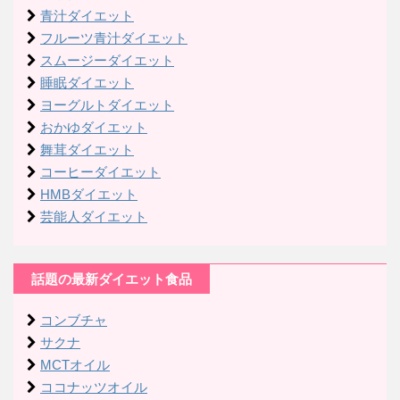
青汁ダイエット
フルーツ青汁ダイエット
スムージーダイエット
睡眠ダイエット
ヨーグルトダイエット
おかゆダイエット
舞茸ダイエット
コーヒーダイエット
HMBダイエット
芸能人ダイエット
話題の最新ダイエット食品
コンブチャ
サクナ
MCTオイル
ココナッツオイル