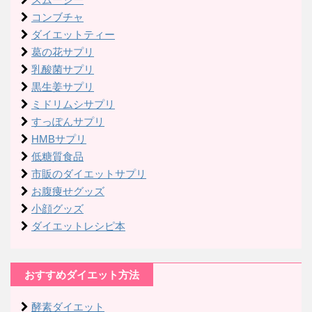
コンブチャ
ダイエットティー
葛の花サプリ
乳酸菌サプリ
黒生姜サプリ
ミドリムシサプリ
すっぽんサプリ
HMBサプリ
低糖質食品
市販のダイエットサプリ
お腹痩せグッズ
小顔グッズ
ダイエットレシピ本
おすすめダイエット方法
酵素ダイエット