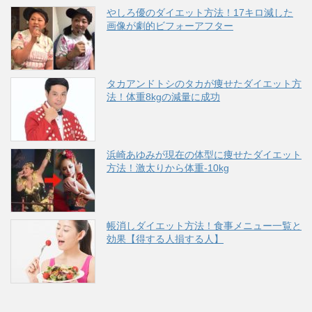
やしろ優のダイエット方法！17キロ減した
画像が劇的ビフォーアフター
タカアンドトシのタカが痩せたダイエット方
法！体重8kgの減量に成功
浜崎あゆみが現在の体型に痩せたダイエット
方法！激太りから体重-10kg
帳消しダイエット方法！食事メニュー一覧と
効果【得する人損する人】