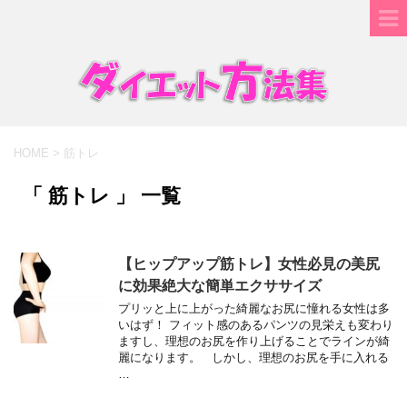
HOME
>
筋トレ
「 筋トレ 」 一覧
【ヒップアップ筋トレ】女性必見の美尻
に効果絶大な簡単エクササイズ
プリッと上に上がった綺麗なお尻に憧れる女性は多
いはず！ フィット感のあるパンツの見栄えも変わり
ますし、理想のお尻を作り上げることでラインが綺
麗になります。 しかし、理想のお尻を手に入れる
…