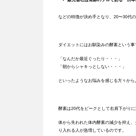
などの特徴が決め手となり、20〜30代
ダイエットにはお馴染みの酵素という事
「なんだか最近ぐったり・・・」
「朝からシャキっとしない・・・」
といったようなお悩みを感じる方々から
酵素は20代をピークとして右肩下がり
体から失われた体内酵素の減少を抑え、
り入れる人が急増しているのです。