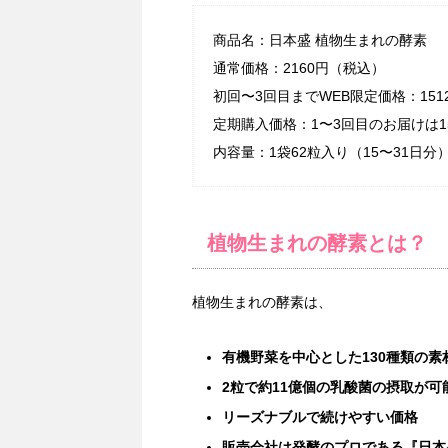
商品名：日本盛 植物生まれの酵素
通常価格：2160円（税込）
初回〜3回目までWEB限定価格：151
定期購入価格：1〜3回目のお届けは15
内容量：1袋62粒入り（15〜31日分
植物生まれの酵素とは？
植物生まれの酵素は、
有機野菜を中心とした130種類の
2粒で約11億個の乳酸菌の摂取が可
リーズナブルで続けやすい価格
販売会社は発酵のプロである『日本