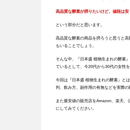
高品質な酵素が摂りたいけど、値段は安
という部分だと思います。
高品質な酵素の商品を摂ろうと思うと高
もいることでしょう。
そんな中、『日本盛 植物生まれの酵素
ているとして、今20代から30代の女性
今回は『日本盛 植物生まれの酵素』と
判、飲み方、副作用の有無などを実際の
また最安値の販売店をAmazon、楽天
にしてみてください。