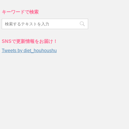
キーワードで検索
SNSで更新情報をお届け！
Tweets by diet_houhoushu