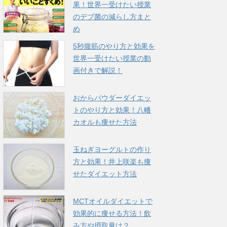
果！世界一受けたい授業
のデブ菌の減らし方まと
め
5秒腹筋のやり方と効果を
世界一受けたい授業の動
画付きで解説！
おからパウダーダイエッ
トのやり方と効果！八幡
カオルも痩せた方法
玉ねぎヨーグルトの作り
方と効果！井上咲楽も痩
せたダイエット方法
MCTオイルダイエットで
効果的に痩せる方法！飲
み方や摂取量は？