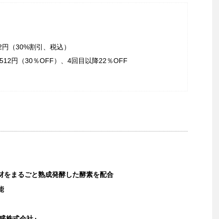
2円（30%割引、税込）
12円（30％OFF）、4回目以降22％OFF
）
素材をまるごと熟成発酵した酵素を配合
能
盛株式会社』