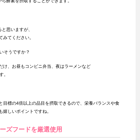
から酵素を摂取することができます。
ると思いますが、
てみてください。
ていそうですか？
だけ、お昼もコンビニ弁当、夜はラーメンなど
す。
と目標の4倍以上の品目を摂取できるので、栄養バランスや食
も嬉しいポイントですね。
ーズフードを厳選使用