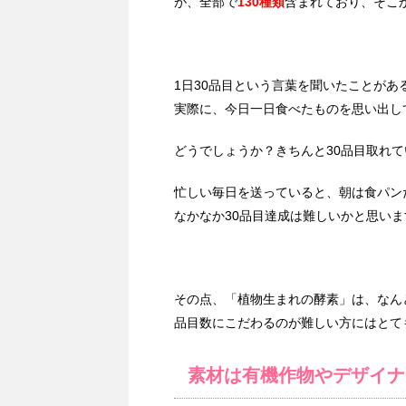
が、全部で
130種類
含まれており、そこ
1日30品目という言葉を聞いたことがあ
実際に、今日一日食べたものを思い出し
どうでしょうか？きちんと30品目取れ
忙しい毎日を送っていると、朝は食パン
なかなか30品目達成は難しいかと思いま
その点、「植物生まれの酵素」は、なん
品目数にこだわるのが難しい方にはとて
素材は有機作物やデザイナ