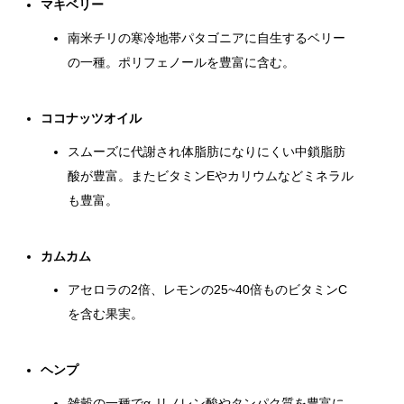
マキベリー
南米チリの寒冷地帯パタゴニアに自生するベリー
の一種。ポリフェノールを豊富に含む。
ココナッツオイル
スムーズに代謝され体脂肪になりにくい中鎖脂肪
酸が豊富。またビタミンEやカリウムなどミネラル
も豊富。
カムカム
アセロラの2倍、レモンの25~40倍ものビタミンC
を含む果実。
ヘンプ
雑穀の一種でα-リノレン酸やタンパク質を豊富に