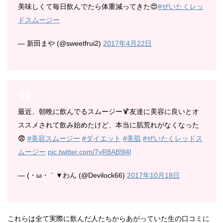
美味しくて毎日飲んでたら体重減ってきた😍
#ぜいたくレッ
ドスムージー
— 新田まや (@sweetfrui2)
2017年4月22日
最近、朝晩に飲んでるスムージー🍹友達に美容に良いとオ
ススメされて飲み始めたけど、本当に肌荒れがなくなった
😨
#美容スムージー
#ダイエット
#美肌
#ぜいたくレッドス
ムージー
pic.twitter.com/7yR8AB9l4l
— (・ω・｀▼わん (@Devilock66)
2017年10月18日
これらは全て実際に飲んだ人たちからあがっていた生の口コミに