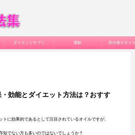
ダイエットサプリ
運動
部分痩せダイ
果・効能とダイエット方法は？おすす
ットに効果的であるとして注目されているオイルですが、
存知でない方も多いのではないでしょうか？