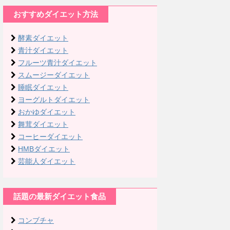
おすすめダイエット方法
酵素ダイエット
青汁ダイエット
フルーツ青汁ダイエット
スムージーダイエット
睡眠ダイエット
ヨーグルトダイエット
おかゆダイエット
舞茸ダイエット
コーヒーダイエット
HMBダイエット
芸能人ダイエット
話題の最新ダイエット食品
コンブチャ