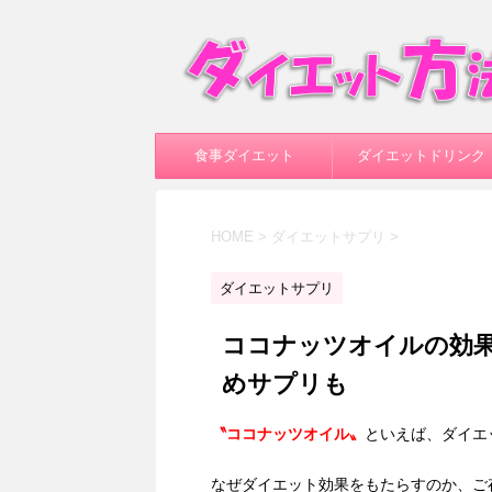
食事ダイエット
ダイエットドリンク
HOME
>
ダイエットサプリ
>
ダイエットサプリ
ココナッツオイルの効
めサプリも
〝ココナッツオイル〟
といえば、ダイエ
なぜダイエット効果をもたらすのか、ご