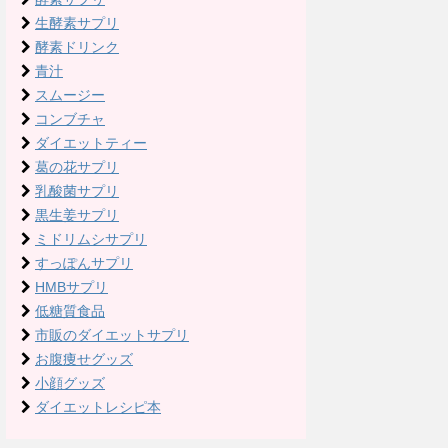
生酵素サプリ
酵素ドリンク
青汁
スムージー
コンブチャ
ダイエットティー
葛の花サプリ
乳酸菌サプリ
黒生姜サプリ
ミドリムシサプリ
すっぽんサプリ
HMBサプリ
低糖質食品
市販のダイエットサプリ
お腹痩せグッズ
小顔グッズ
ダイエットレシピ本