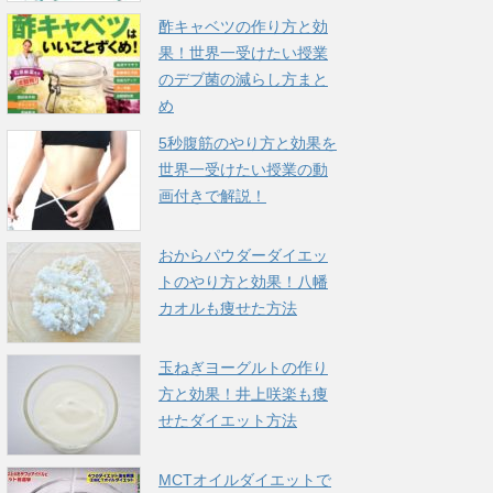
酢キャベツの作り方と効
果！世界一受けたい授業
のデブ菌の減らし方まと
め
5秒腹筋のやり方と効果を
世界一受けたい授業の動
画付きで解説！
おからパウダーダイエッ
トのやり方と効果！八幡
カオルも痩せた方法
玉ねぎヨーグルトの作り
方と効果！井上咲楽も痩
せたダイエット方法
MCTオイルダイエットで