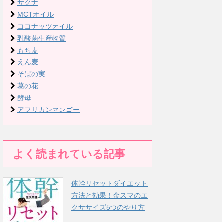
サクナ
MCTオイル
ココナッツオイル
乳酸菌生産物質
もち麦
えん麦
そばの実
葛の花
酵母
アフリカンマンゴー
よく読まれている記事
体幹リセットダイエット
方法と効果！金スマのエ
クササイズ5つのやり方