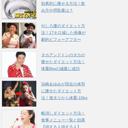
効果的に痩せる方法！飲
み方や摂取量は？
やしろ優のダイエット方
法！17キロ減した画像が
劇的ビフォーアフター
タカアンドトシのタカが
痩せたダイエット方法！
体重8kgの減量に成功
浜崎あゆみが現在の体型
に痩せたダイエット方
法！激太りから体重-10kg
帳消しダイエット方法！
食事メニュー一覧と効果
【得する人損する人】