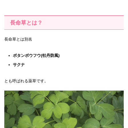
長命草とは？
長命草とは別名
ボタンボウフウ(牡丹防風)
サクナ
とも呼ばれる薬草です。