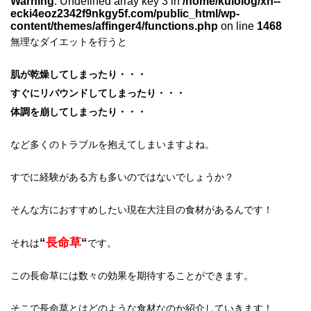
Warning
: Undefined array key 3 in
/home/kulolog/xn--
ecki4eoz2342f9nkgy5f.com/public_html/wp-
content/themes/affinger4/functions.php
on line
1468
無理なダイエットを行うと
肌が乾燥してしまったり・・・
すぐにリバウンドしてしまったり・・・
体調を崩してしまったり・・・
など多くのトラブルを抱えてしまいますよね。
すでに経験がある方も多いのではないでしょうか？
そんな方におすすめしたい現在大注目の食材があるんです！
“
長命草
“
それは
です。
この長命草には数々の効果を期待することができます。
そこで長命草とはどのような食材なのか紹介していきます！