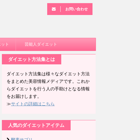
お問い合わせ
エット
芸能人ダイエット
ダイエット方法集とは
ダイエット方法集は様々なダイエット方法
をまとめた美容情報メディアです。これか
らダイエットを行う人の手助けとなる情報
をお届けします。
≫
サイトの詳細はこちら
人気のダイエットアイテム
酵素サプリ