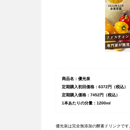
商品名：優光泉
定期購入初回価格：6372円（税込）
定期購入価格：7452円（税込）
1本あたりの分量：1200ml
優光泉は完全無添加の酵素ドリンクです