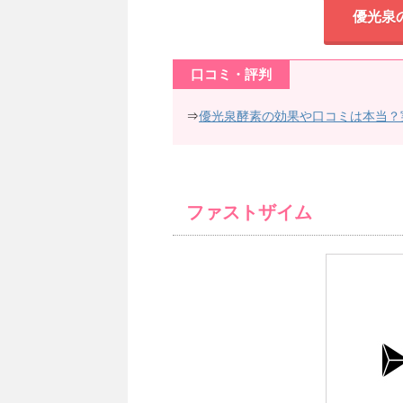
優光泉
口コミ・評判
⇒
優光泉酵素の効果や口コミは本当？
ファストザイム