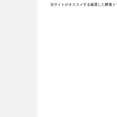
当サイトがオススメする厳選した酵素ド