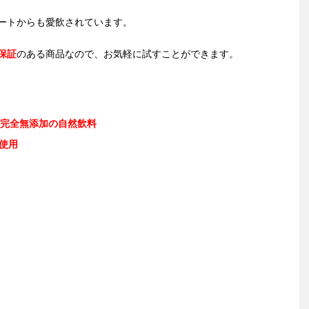
ートからも愛飲されています。
保証
のある商品なので、お気軽に試すことができます。
た完全無添加の自然飲料
使用
）
）