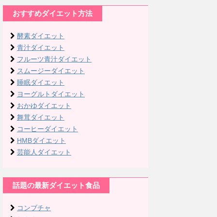
おすすめダイエット方法
酵素ダイエット
青汁ダイエット
フルーツ青汁ダイエット
スムージーダイエット
睡眠ダイエット
ヨーグルトダイエット
おかゆダイエット
舞茸ダイエット
コーヒーダイエット
HMBダイエット
芸能人ダイエット
話題の最新ダイエット食品
コンブチャ