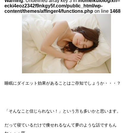
Warning
: Undefined array key 3 in
/home/kulolog/xn--
ecki4eoz2342f9nkgy5f.com/public_html/wp-
content/themes/affinger4/functions.php
on line
1468
睡眠にダイエット効果があることはご存知でしょうか・・・？
「そんなこと信じられない！」という方も多いかと思います。
だって寝ているだけで痩せれるなんて夢のような話ですもん
ね・・・笑