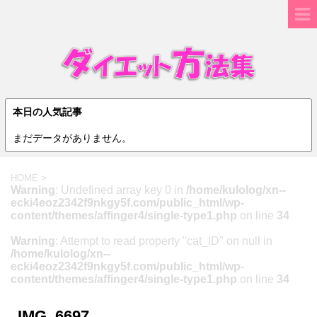
本日の人気記事
まだデータがありません。
HOME
>
Warning
: Undefined array key 0 in
/home/kulolog/xn--
ecki4eoz2342f9nkgy5f.com/public_html/wp-
content/themes/affinger4/single-type1.php
on line
34
Warning
: Attempt to read property "cat_ID" on null in
/home/kulolog/xn--
ecki4eoz2342f9nkgy5f.com/public_html/wp-
content/themes/affinger4/single-type1.php
on line
34
IMG_6697