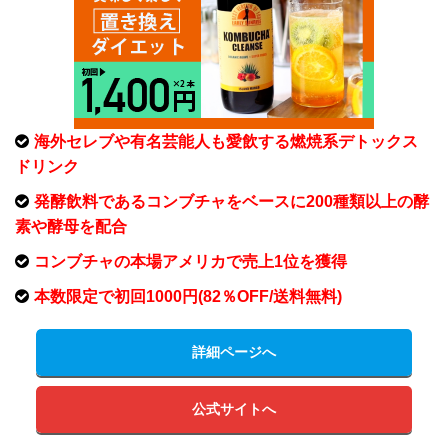
海外セレブや有名芸能人も愛飲する燃焼系デトックス
ドリンク
発酵飲料であるコンブチャをベースに200種類以上の酵
素や酵母を配合
コンブチャの本場アメリカで売上1位を獲得
本数限定で初回1000円(82％OFF/送料無料)
詳細ページへ
公式サイトへ