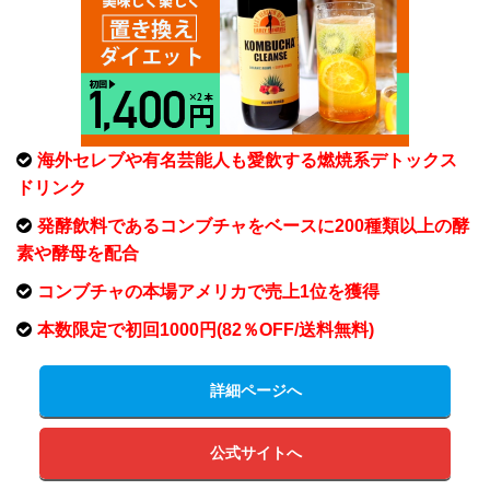
海外セレブや有名芸能人も愛飲する燃焼系デトックス
ドリンク
発酵飲料であるコンブチャをベースに200種類以上の酵
素や酵母を配合
コンブチャの本場アメリカで売上1位を獲得
本数限定で初回1000円(82％OFF/送料無料)
詳細ページへ
公式サイトへ