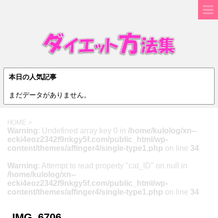
本日の人気記事
まだデータがありません。
HOME
>
Warning
: Undefined array key 0 in
/home/kulolog/xn--
ecki4eoz2342f9nkgy5f.com/public_html/wp-
content/themes/affinger4/single-type1.php
on line
34
Warning
: Attempt to read property "cat_ID" on null in
/home/kulolog/xn--
ecki4eoz2342f9nkgy5f.com/public_html/wp-
content/themes/affinger4/single-type1.php
on line
34
IMG_6706