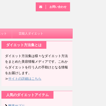
お問い合わせ
エット
芸能人ダイエット
ダイエット方法集とは
ダイエット方法集は様々なダイエット方法
をまとめた美容情報メディアです。これか
らダイエットを行う人の手助けとなる情報
をお届けします。
≫
サイトの詳細はこちら
人気のダイエットアイテム
酵素サプリ