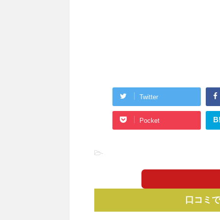
Twitter
B
Pocket
-
口コミ