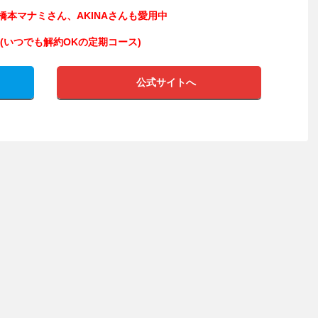
橋本マナミさん、AKINAさんも愛用中
円(いつでも解約OKの定期コース)
公式サイトへ