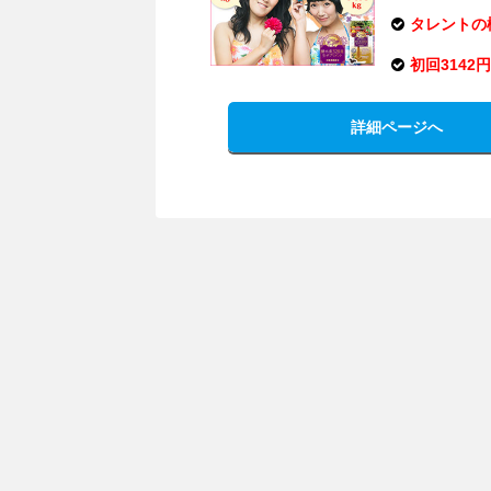
タレントの
初回3142
詳細ページへ