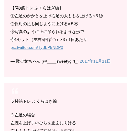
【5秒筋トレ ふくらはぎ編】
①左足のかかとを上げ右足の太ももを上げる×５秒
②反対の足も同じように上げる×５秒
③写真のように上に吊られるような形で
④1セット（左右5回ずつ）×3 / 1日あたり
pic.twitter.com/TyBLP5NDP0
— 微少女ちゃん (@____sweetygirl_)
2017年11月11日
５秒筋トレ ふくらはぎ編
※左足の場合
左腕を上げ手のひらを正面に向ける
右太ももを上げて左足はつま先立ち