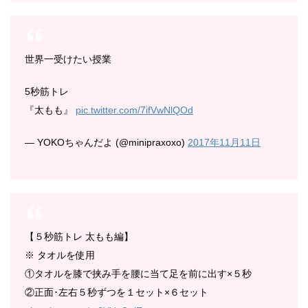
世界一受けたい授業
5秒筋トレ
『太もも』
pic.twitter.com/7ifVwNlQOd
— YOKOちゃんだよ (@minipraxoxo)
2017年11月11日
【５秒筋トレ 太もも編】
※ タオルを使用
①タオルを膝で挟み手を腰に当て足を前に出す×５秒
②正面･左右５秒ずつを１セット×６セット