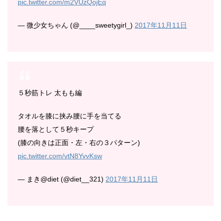
pic.twitter.com/m2VUzQojEq
— 微少女ちゃん (@____sweetygirl_)
2017年11月11日
５秒筋トレ 太もも編
タオルを膝に挟み腰に手を当てる
腰を落として５秒キープ
(膝の向きは正面・左・右の３パターン)
pic.twitter.com/vtN8YvvKsw
— まき@diet (@diet__321)
2017年11月11日