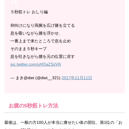
５秒筋トレ おしり編
仰向けになり両腕を広げ膝を立てる
息を吸いながら腰を浮かせ、
一番上まで来たところで息を止め
そのまま５秒キープ
息を吐きながら腰を元の位置に戻す
pic.twitter.com/uHQaZSzVj5
— まき@diet (@diet__321)
2017年11月11日
お腹の5秒筋トレ方法
最後は、一般の方100人が本当に痩せたい体の部位、第1位の「お