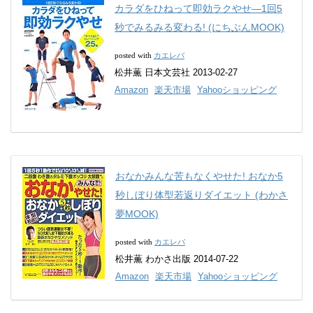
カラダをひねって即効ラクやせ―1回5
秒でみるみる変わる! (にちぶんMOOK)
カエレバ
posted with
松井薫 日本文芸社 2013-02-27
Amazon
楽天市場
Yahooショッピング
おなかみんな苦もなくやせた! おなか5
秒しぼり体型若返りダイエット (わかさ
夢MOOK)
カエレバ
posted with
松井薫 わかさ出版 2014-07-22
Amazon
楽天市場
Yahooショッピング