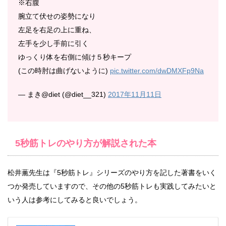
※右腹
腕立て伏せの姿勢になり
左足を右足の上に重ね、
左手を少し手前に引く
ゆっくり体を右側に傾け５秒キープ
(この時肘は曲げないように)
pic.twitter.com/dwDMXFp9Na
— まき@diet (@diet__321)
2017年11月11日
5秒筋トレのやり方が解説された本
松井薫先生は『5秒筋トレ』シリーズのやり方を記した著書をいく
つか発売していますので、その他の5秒筋トレも実践してみたいと
いう人は参考にしてみると良いでしょう。