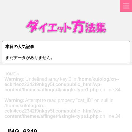
本日の人気記事
まだデータがありません。
HOME
>
Warning
: Undefined array key 0 in
/home/kulolog/xn--
ecki4eoz2342f9nkgy5f.com/public_html/wp-
content/themes/affinger4/single-type1.php
on line
34
Warning
: Attempt to read property "cat_ID" on null in
/home/kulolog/xn--
ecki4eoz2342f9nkgy5f.com/public_html/wp-
content/themes/affinger4/single-type1.php
on line
34
IMG_6249