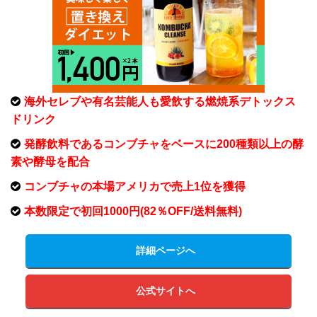
海外セレブや有名芸能人も愛飲する燃焼系デトックス
ドリンク
発酵飲料であるコンブチャをベースに200種類以上の酵
素や酵母を配合
コンブチャの本場アメリカで売上1位を獲得
本数限定で初回1000円(82％OFF/送料無料)
詳細ページへ
公式サイトへ