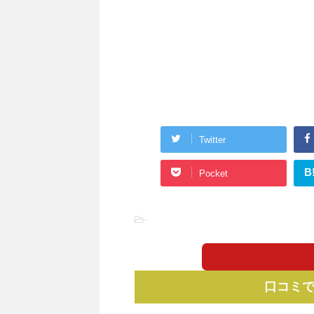
Twitter
B
Pocket
-
口コミ