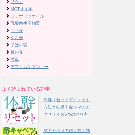
サクナ
MCTオイル
ココナッツオイル
乳酸菌生産物質
もち麦
えん麦
そばの実
葛の花
酵母
アフリカンマンゴー
よく読まれている記事
体幹リセットダイエット
方法と効果！金スマのエ
クササイズ5つのやり方
酢キャベツの作り方と効