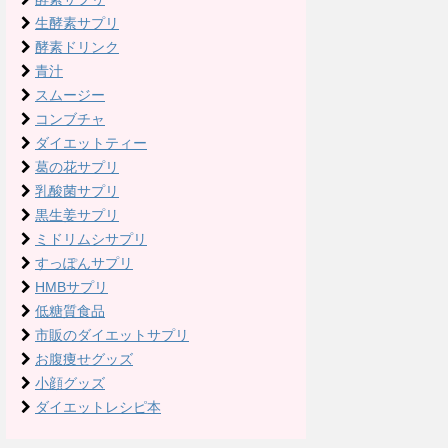
生酵素サプリ
酵素ドリンク
青汁
スムージー
コンブチャ
ダイエットティー
葛の花サプリ
乳酸菌サプリ
黒生姜サプリ
ミドリムシサプリ
すっぽんサプリ
HMBサプリ
低糖質食品
市販のダイエットサプリ
お腹痩せグッズ
小顔グッズ
ダイエットレシピ本