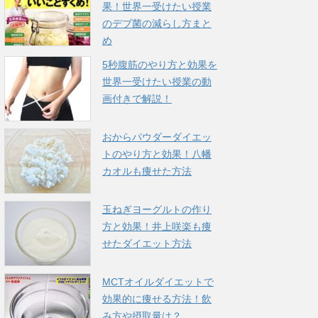
果！世界一受けたい授業
のデブ菌の減らし方まと
め
5秒腹筋のやり方と効果を
世界一受けたい授業の動
画付きで解説！
おからパウダーダイエッ
トのやり方と効果！八幡
カオルも痩せた方法
玉ねぎヨーグルトの作り
方と効果！井上咲楽も痩
せたダイエット方法
MCTオイルダイエットで
効果的に痩せる方法！飲
み方や摂取量は？