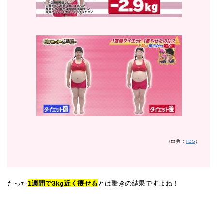
（出典：
TBS
）
たった
1週間で3kg近く痩せる
とは驚きの結果ですよね！