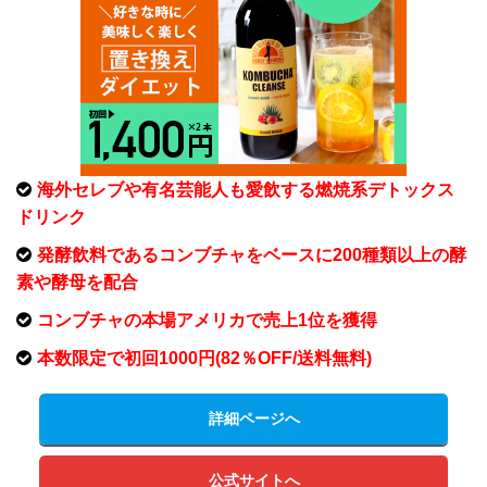
海外セレブや有名芸能人も愛飲する燃焼系デトックス
ドリンク
発酵飲料であるコンブチャをベースに200種類以上の酵
素や酵母を配合
コンブチャの本場アメリカで売上1位を獲得
本数限定で初回1000円(82％OFF/送料無料)
詳細ページへ
公式サイトへ