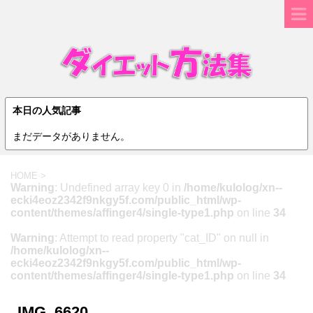
本日の人気記事
まだデータがありません。
HOME
>
Warning
: Undefined array key 0 in
/home/kulolog/xn--
ecki4eoz2342f9nkgy5f.com/public_html/wp-
content/themes/affinger4/single-type1.php
on line
34
Warning
: Attempt to read property "cat_ID" on null in
/home/kulolog/xn--
ecki4eoz2342f9nkgy5f.com/public_html/wp-
content/themes/affinger4/single-type1.php
on line
34
IMG_6620