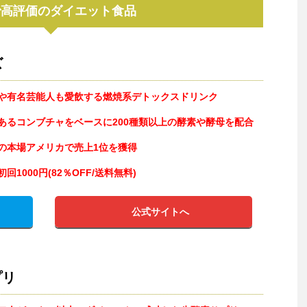
で高評価のダイエット食品
ズ
や有名芸能人も愛飲する燃焼系デトックスドリンク
あるコンブチャをベースに200種類以上の酵素や酵母を配合
の本場アメリカで売上1位を獲得
回1000円(82％OFF/送料無料)
公式サイトへ
プリ