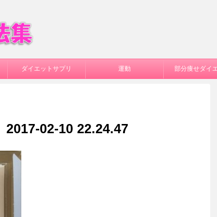
ダイエットサプリ
運動
部分痩せダイ
7-02-10 22.24.47