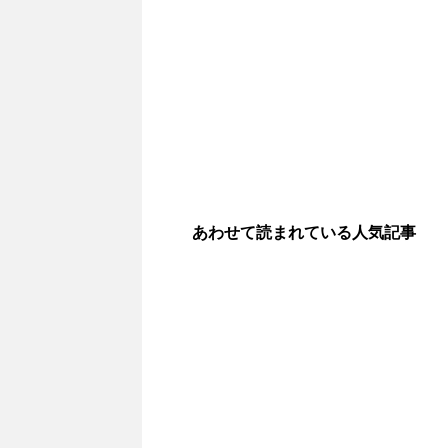
あわせて読まれている人気記事