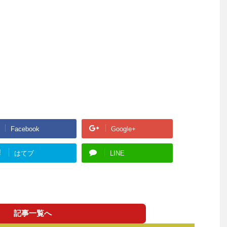
Facebook
Google+
!
はてブ
LINE
記事一覧へ