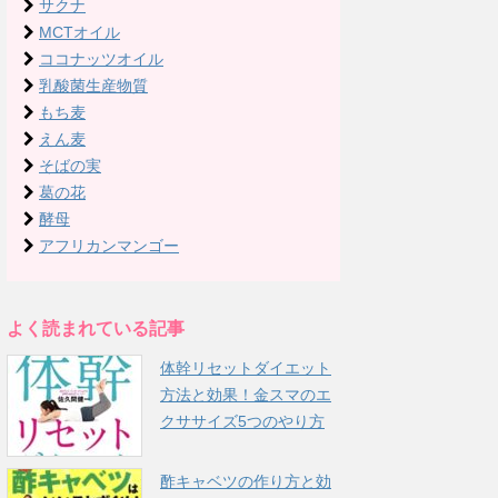
サクナ
MCTオイル
ココナッツオイル
乳酸菌生産物質
もち麦
えん麦
そばの実
葛の花
酵母
アフリカンマンゴー
よく読まれている記事
体幹リセットダイエット
方法と効果！金スマのエ
クササイズ5つのやり方
酢キャベツの作り方と効