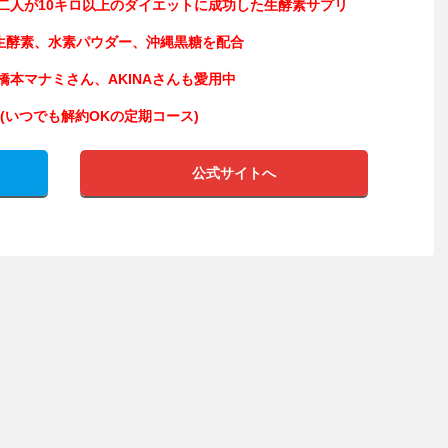
二人が10キロ以上のダイエットに成功した生酵素サプリ
の生酵素、水素パウダー、沖縄黒糖を配合
橋本マナミさん、AKINAさんも愛用中
円(いつでも解約OKの定期コース)
公式サイトへ