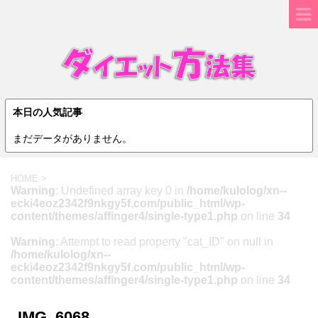
本日の人気記事
まだデータがありません。
HOME
>
Warning
: Undefined array key 0 in
/home/kulolog/xn--
ecki4eoz2342f9nkgy5f.com/public_html/wp-
content/themes/affinger4/single-type1.php
on line
34
Warning
: Attempt to read property "cat_ID" on null in
/home/kulolog/xn--
ecki4eoz2342f9nkgy5f.com/public_html/wp-
content/themes/affinger4/single-type1.php
on line
34
IMG_6068