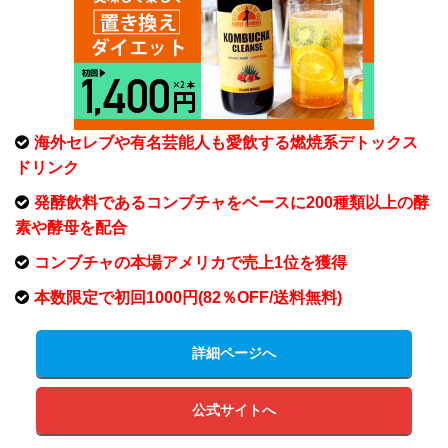
海外セレブや有名芸能人も愛飲する燃焼系デトックス
ドリンク
発酵飲料であるコンブチャをベースに200種類以上の酵
素や酵母を配合
コンブチャの本場アメリカで売上1位を獲得
本数限定で初回1000円(82％OFF/送料無料)
詳細ページへ
公式サイトへ