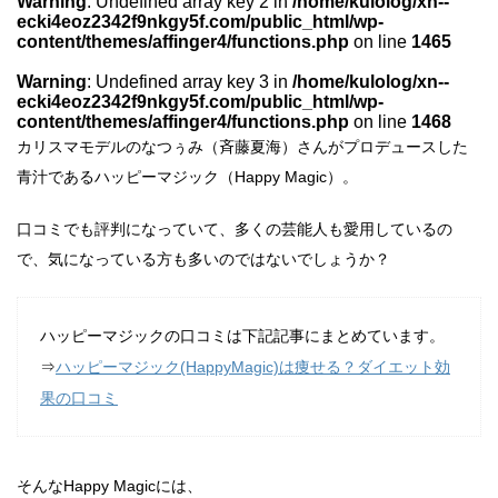
Warning
: Undefined array key 2 in
/home/kulolog/xn--
ecki4eoz2342f9nkgy5f.com/public_html/wp-
content/themes/affinger4/functions.php
on line
1465
Warning
: Undefined array key 3 in
/home/kulolog/xn--
ecki4eoz2342f9nkgy5f.com/public_html/wp-
content/themes/affinger4/functions.php
on line
1468
カリスマモデルのなつぅみ（斉藤夏海）さんがプロデュースした
青汁であるハッピーマジック（Happy Magic）。
口コミでも評判になっていて、多くの芸能人も愛用しているの
で、気になっている方も多いのではないでしょうか？
ハッピーマジックの口コミは下記記事にまとめています。
⇒
ハッピーマジック(HappyMagic)は痩せる？ダイエット効
果の口コミ
そんなHappy Magicには、