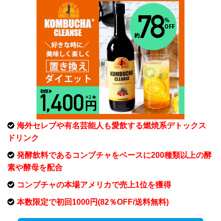
海外セレブや有名芸能人も愛飲する燃焼系デトックス
ドリンク
発酵飲料であるコンブチャをベースに200種類以上の酵
素や酵母を配合
コンブチャの本場アメリカで売上1位を獲得
本数限定で初回1000円(82％OFF/送料無料)