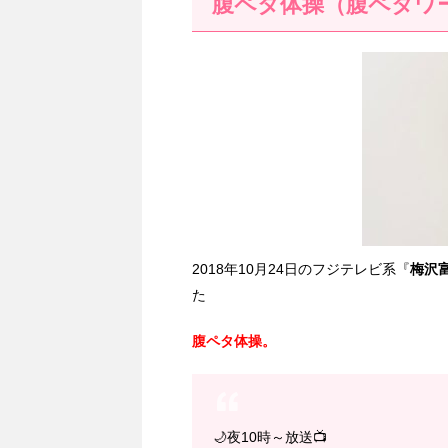
腹ペタ体操（腹ペタワ
2018年10月24日のフジテレビ系『
梅沢
た
腹ペタ体操。
🌙夜10時～放送📺