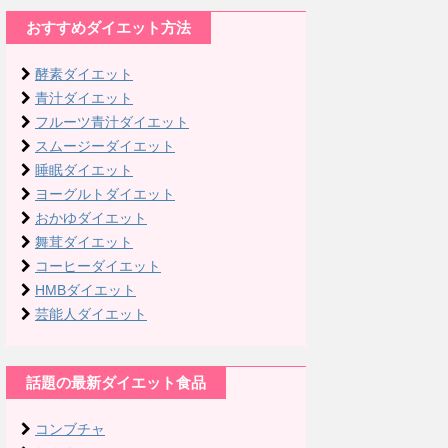
おすすめダイエット方法
酵素ダイエット
青汁ダイエット
フルーツ青汁ダイエット
スムージーダイエット
睡眠ダイエット
ヨーグルトダイエット
おかゆダイエット
舞茸ダイエット
コーヒーダイエット
HMBダイエット
芸能人ダイエット
話題の最新ダイエット食品
コンブチャ