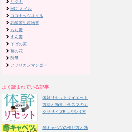
サクナ
MCTオイル
ココナッツオイル
乳酸菌生産物質
もち麦
えん麦
そばの実
葛の花
酵母
アフリカンマンゴー
よく読まれている記事
体幹リセットダイエット
方法と効果！金スマのエ
クササイズ5つのやり方
酢キャベツの作り方と効