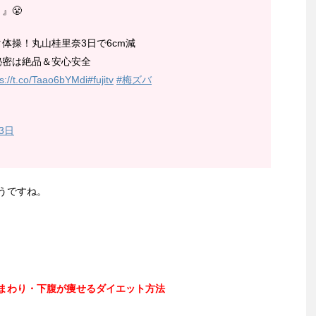
』😤
体操！丸山桂里奈3日で6cm減
秘密は絶品＆安心安全
ps://t.co/Taao6bYMdi
#fujitv
#梅ズバ
23日
うですね。
まわり・下腹が痩せるダイエット方法