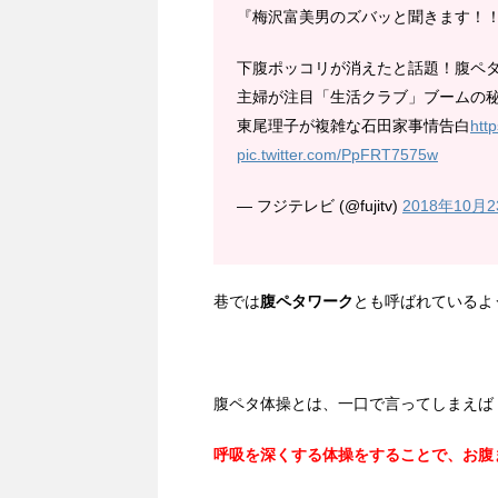
『梅沢富美男のズバッと聞きます！！
下腹ポッコリが消えたと話題！腹ペタ
主婦が注目「生活クラブ」ブームの
東尾理子が複雑な石田家事情告白
htt
pic.twitter.com/PpFRT7575w
— フジテレビ (@fujitv)
2018年10月
巷では
腹ペタワーク
とも呼ばれているよ
腹ペタ体操とは、一口で言ってしまえば
呼吸を深くする体操をすることで、お腹