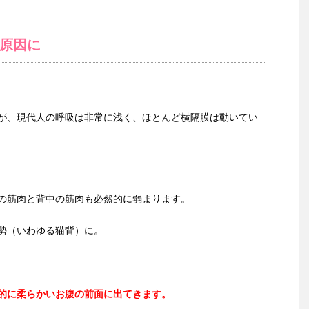
原因に
が、現代人の呼吸は非常に浅く、ほとんど横隔膜は動いてい
の筋肉と背中の筋肉も必然的に弱まります。
勢（いわゆる猫背）に。
的に柔らかいお腹の前面に出てきます。