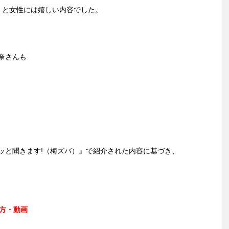
、と女性には嬉しい内容でした。
奈さんも
ッと聞きます!（梅ズバ）』で紹介された内容に基づき、
方・動画