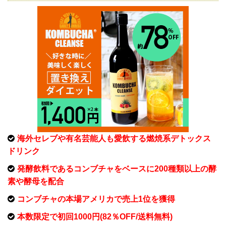
海外セレブや有名芸能人も愛飲する燃焼系デトックス
ドリンク
発酵飲料であるコンブチャをベースに200種類以上の酵
素や酵母を配合
コンブチャの本場アメリカで売上1位を獲得
本数限定で初回1000円(82％OFF/送料無料)