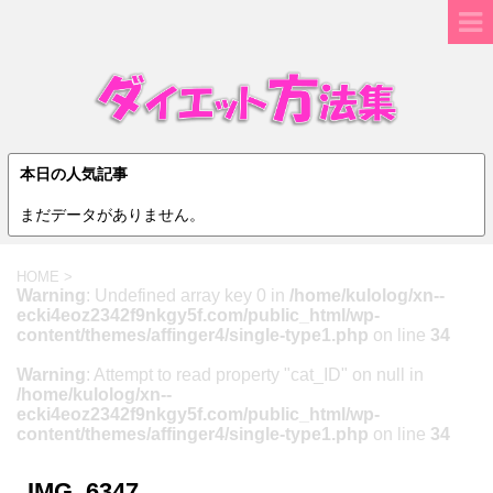
本日の人気記事
まだデータがありません。
HOME
>
Warning
: Undefined array key 0 in
/home/kulolog/xn--
ecki4eoz2342f9nkgy5f.com/public_html/wp-
content/themes/affinger4/single-type1.php
on line
34
Warning
: Attempt to read property "cat_ID" on null in
/home/kulolog/xn--
ecki4eoz2342f9nkgy5f.com/public_html/wp-
content/themes/affinger4/single-type1.php
on line
34
IMG_6347