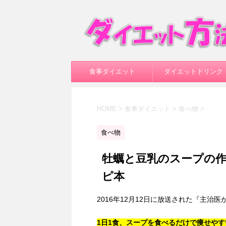
食事ダイエット
ダイエットドリンク
HOME
>
食事ダイエット
>
食べ物
>
食べ物
牡蠣と豆乳のスープの
ピ本
2016年12月12日に放送された『主治
1日1食、スープを食べるだけで痩せや