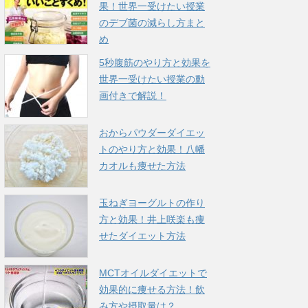
果！世界一受けたい授業
のデブ菌の減らし方まと
め
5秒腹筋のやり方と効果を
世界一受けたい授業の動
画付きで解説！
おからパウダーダイエッ
トのやり方と効果！八幡
カオルも痩せた方法
玉ねぎヨーグルトの作り
方と効果！井上咲楽も痩
せたダイエット方法
MCTオイルダイエットで
効果的に痩せる方法！飲
み方や摂取量は？