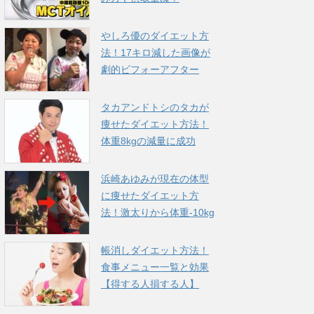
やしろ優のダイエット方
法！17キロ減した画像が
劇的ビフォーアフター
タカアンドトシのタカが
痩せたダイエット方法！
体重8kgの減量に成功
浜崎あゆみが現在の体型
に痩せたダイエット方
法！激太りから体重-10kg
帳消しダイエット方法！
食事メニュー一覧と効果
【得する人損する人】