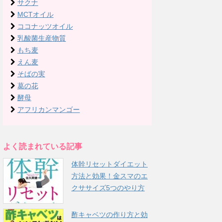
サクナ
MCTオイル
ココナッツオイル
乳酸菌生産物質
もち麦
えん麦
そばの実
葛の花
酵母
アフリカンマンゴー
よく読まれている記事
体幹リセットダイエット
方法と効果！金スマのエ
クササイズ5つのやり方
酢キャベツの作り方と効