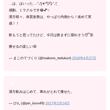
…は、はいった…‧˚₊*̥(∗︎*⁰͈꒨⁰͈)‧˚₊*̥
感動。ミラクルです😂💕✨
漢方様々。体質改善は、やっぱり内側から！改めて実
感！！
飲もうと思ってたけど、今日は飲まずに寝れそう😴笑
痩せるの楽しい🤤
— まこのてづくり (@makono_tedukuri)
2018年4月27日
漢方飲みはじめて、痺れがとれて痩せた。
— ぴん (@pin_koro49)
2017年2月14日