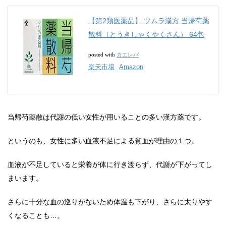
【第2類医薬品】 ツムラ漢方 当帰芍薬
散料（とうきしゃくやくさん） 64包
カエレバ
posted with
楽天市場
Amazon
当帰芍薬散は代謝の低い女性が用いることの多い漢方薬です。
というのも、女性に多い血液不足による貧血が理由の１つ。
血液が不足していると栄養が体に行き渡らず、代謝が下がってし
まいます。
さらに十分な血の巡りがないため体温も下がり、さらに太りやす
くなることも…。