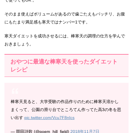
で使ってもOK 。
そのまま使えばボリュームがあるので歯ごたえもバッチリ、お腹
にもたまり満足感も寒天ではナンバー1です。
寒天ダイエットを成功させるには、棒寒天の調理の仕方を学んで
おきましょう。
おやつに最適な棒寒天を使ったダイエット
レシピ
棒寒天見ると、大学受験の作品作りのために棒寒天溶かし
まくって、公園の滑り台でところてん作ってた高3の冬を思
い出す
pic.twitter.com/Vcu7F8nIcs
— 岡田詩歌 (@poem_hill_field)
2018年11月7日