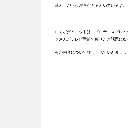
落としがちな注意点もまとめています。
ロカボダイエットは、プロテニスプレイ
ァさんがテレビ番組で痩せたと話題にな
その内容について詳しく見ていきましょ