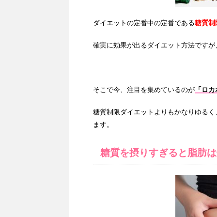
ダイエットの定番中の定番である
糖質制
確実に効果が出るダイエット方法ですが
そこで今、注目を集めているのが
「ロカ
糖質制限ダイエットよりもかなりゆるく
ます。
糖質を摂りすぎると脂肪は