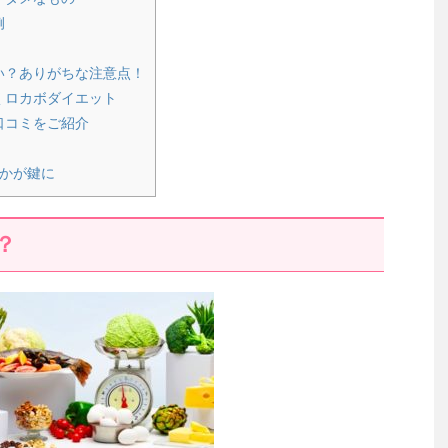
例
い？ありがちな注意点！
くロカボダイエット
口コミをご紹介
かが鍵に
？