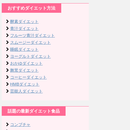
おすすめダイエット方法
酵素ダイエット
青汁ダイエット
フルーツ青汁ダイエット
スムージーダイエット
睡眠ダイエット
ヨーグルトダイエット
おかゆダイエット
舞茸ダイエット
コーヒーダイエット
HMBダイエット
芸能人ダイエット
話題の最新ダイエット食品
コンブチャ