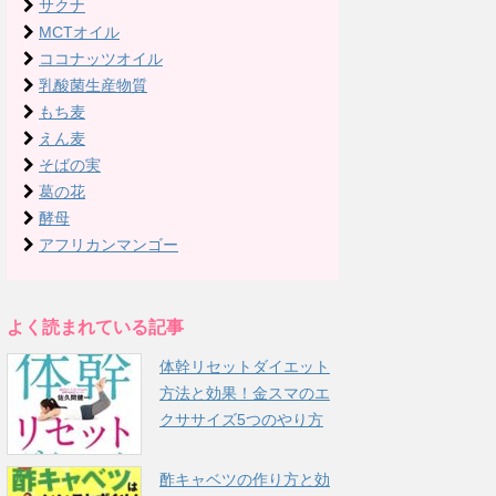
サクナ
MCTオイル
ココナッツオイル
乳酸菌生産物質
もち麦
えん麦
そばの実
葛の花
酵母
アフリカンマンゴー
よく読まれている記事
体幹リセットダイエット
方法と効果！金スマのエ
クササイズ5つのやり方
酢キャベツの作り方と効