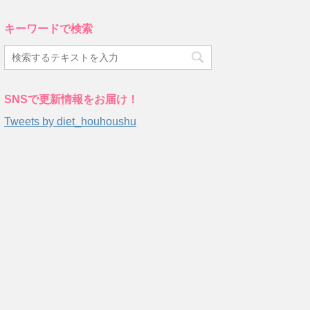
キーワードで検索
SNSで更新情報をお届け！
Tweets by diet_houhoushu