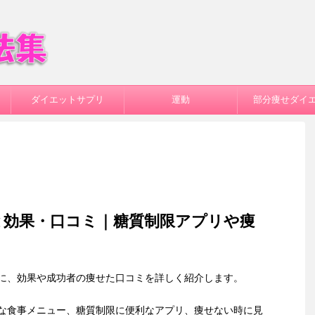
ダイエットサプリ
運動
部分痩せダイ
と効果・口コミ｜糖質制限アプリや痩
に、効果や成功者の痩せた口コミを詳しく紹介します。
な食事メニュー、糖質制限に便利なアプリ、痩せない時に見