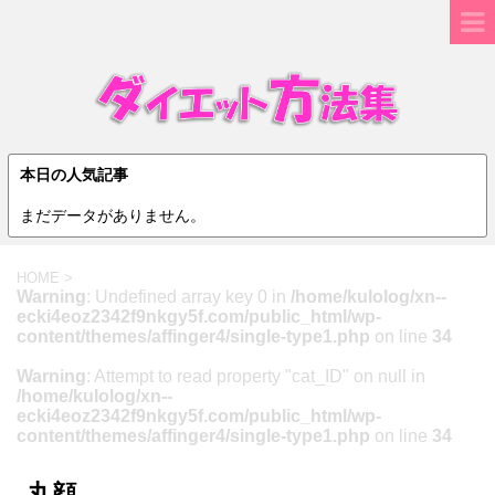
本日の人気記事
まだデータがありません。
HOME
>
Warning
: Undefined array key 0 in
/home/kulolog/xn--
ecki4eoz2342f9nkgy5f.com/public_html/wp-
content/themes/affinger4/single-type1.php
on line
34
Warning
: Attempt to read property "cat_ID" on null in
/home/kulolog/xn--
ecki4eoz2342f9nkgy5f.com/public_html/wp-
content/themes/affinger4/single-type1.php
on line
34
丸顔