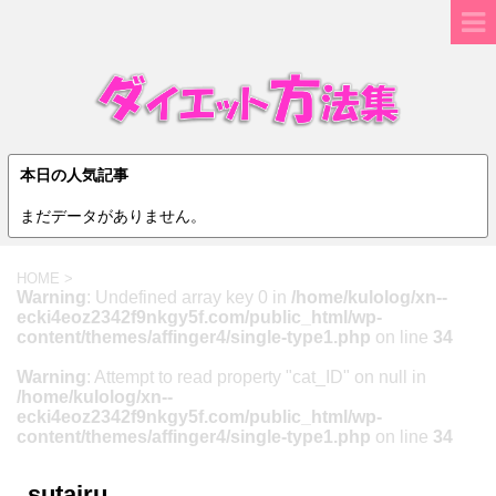
本日の人気記事
まだデータがありません。
HOME
>
Warning
: Undefined array key 0 in
/home/kulolog/xn--
ecki4eoz2342f9nkgy5f.com/public_html/wp-
content/themes/affinger4/single-type1.php
on line
34
Warning
: Attempt to read property "cat_ID" on null in
/home/kulolog/xn--
ecki4eoz2342f9nkgy5f.com/public_html/wp-
content/themes/affinger4/single-type1.php
on line
34
sutairu