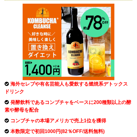
海外セレブや有名芸能人も愛飲する燃焼系デトックス
ドリンク
発酵飲料であるコンブチャをベースに200種類以上の酵
素や酵母を配合
コンブチャの本場アメリカで売上1位を獲得
本数限定で初回1000円(82％OFF/送料無料)