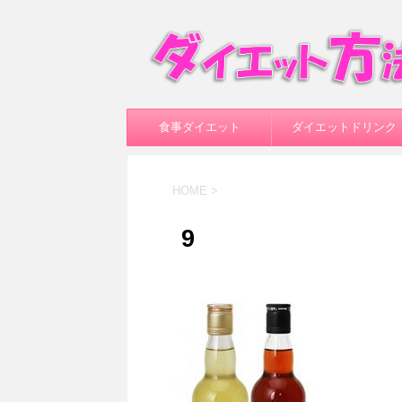
食事ダイエット
ダイエットドリンク
HOME
>
9