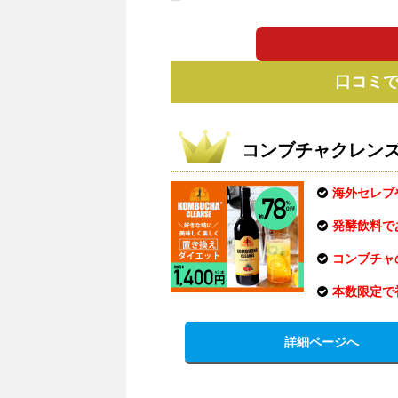
口コミ
コンブチャクレン
海外セレブ
発酵飲料で
コンブチャ
本数限定で初
詳細ページへ