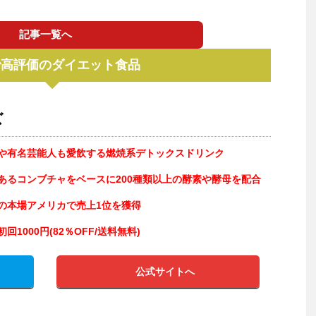
記事一覧へ
で高評価のダイエット食品
ズ
や有名芸能人も愛飲する燃焼系デトックスドリンク
あるコンブチャをベースに200種類以上の酵素や酵母を配合
の本場アメリカで売上1位を獲得
回1000円(82％OFF/送料無料)
公式サイトへ