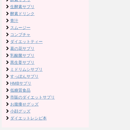
生酵素サプリ
酵素ドリンク
青汁
スムージー
コンブチャ
ダイエットティー
葛の花サプリ
乳酸菌サプリ
黒生姜サプリ
ミドリムシサプリ
すっぽんサプリ
HMBサプリ
低糖質食品
市販のダイエットサプリ
お腹痩せグッズ
小顔グッズ
ダイエットレシピ本