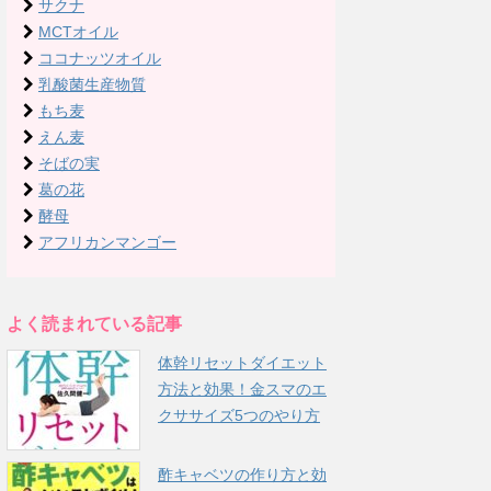
サクナ
MCTオイル
ココナッツオイル
乳酸菌生産物質
もち麦
えん麦
そばの実
葛の花
酵母
アフリカンマンゴー
よく読まれている記事
体幹リセットダイエット
方法と効果！金スマのエ
クササイズ5つのやり方
酢キャベツの作り方と効