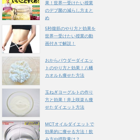
果！世界一受けたい授業
のデブ菌の減らし方まと
め
5秒腹筋のやり方と効果を
世界一受けたい授業の動
画付きで解説！
おからパウダーダイエッ
トのやり方と効果！八幡
カオルも痩せた方法
玉ねぎヨーグルトの作り
方と効果！井上咲楽も痩
せたダイエット方法
MCTオイルダイエットで
効果的に痩せる方法！飲
み方や摂取量は？