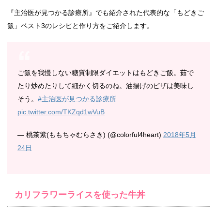
『主治医が見つかる診療所』でも紹介された代表的な「もどきご
飯」ベスト3のレシピと作り方をご紹介します。
ご飯を我慢しない糖質制限ダイエットはもどきご飯。茹で
たり炒めたりして細かく切るのね。油揚げのピザは美味し
そう。
#主治医が見つかる診療所
pic.twitter.com/TKZqd1wVuB
— 桃茶紫(ももちゃむらさき) (@colorful4heart)
2018年5月
24日
カリフラワーライスを使った牛丼