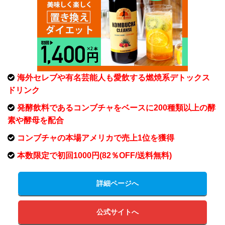
海外セレブや有名芸能人も愛飲する燃焼系デトックス
ドリンク
発酵飲料であるコンブチャをベースに200種類以上の酵
素や酵母を配合
コンブチャの本場アメリカで売上1位を獲得
本数限定で初回1000円(82％OFF/送料無料)
詳細ページへ
公式サイトへ