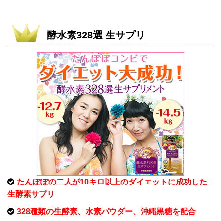
酵水素328選 生サプリ
たんぽぽの二人が10キロ以上のダイエットに成功した
生酵素サプリ
328種類の生酵素、水素パウダー、沖縄黒糖を配合