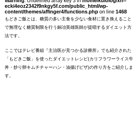
Warning
: Undefined array key 3 in
/home/kulolog/xn--
ecki4eoz2342f9nkgy5f.com/public_html/wp-
content/themes/affinger4/functions.php
on line
1468
もどきご飯とは、糖質の多い主食を少ない食材に置き換えること
で無理なく糖質制限を行う銅冶英雄医師が提唱するダイエット方
法です。
ここではテレビ番組『主治医が見つかる診療所』でも紹介された
「もどきご飯」を使ったダイエットレシピ(カリフラワーライス牛
丼・炒り卵キムチチャーハン・油揚げピザ)の作り方をご紹介しま
す。