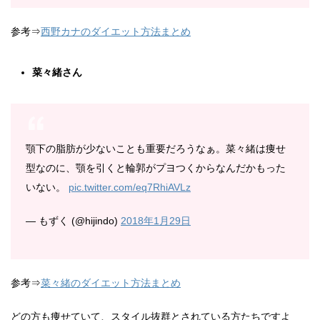
参考⇒
西野カナのダイエット方法まとめ
菜々緒さん
顎下の脂肪が少ないことも重要だろうなぁ。菜々緒は痩せ
型なのに、顎を引くと輪郭がプヨつくからなんだかもった
いない。
pic.twitter.com/eq7RhiAVLz
— もずく (@hijindo)
2018年1月29日
参考⇒
菜々緒のダイエット方法まとめ
どの方も痩せていて、スタイル抜群とされている方たちですよ