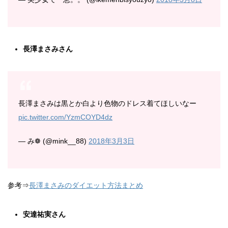
長澤まさみさん
長澤まさみは黒とか白より色物のドレス着てほしいなー
pic.twitter.com/YzmCOYD4dz
— み❁ (@mink__88)
2018年3月3日
参考⇒
長澤まさみのダイエット方法まとめ
安達祐実さん