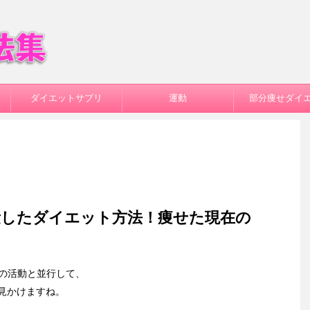
ダイエットサプリ
運動
部分痩せダイ
量したダイエット方法！痩せた現在の
ての活動と並行して、
見かけますね。