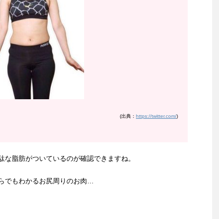
(出典：
https://twitter.com/
)
駄な脂肪がついているのが確認できますね。
らでもわかるお尻周りのお肉…