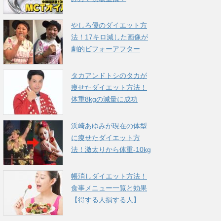
やしろ優のダイエット方
法！17キロ減した画像が
劇的ビフォーアフター
タカアンドトシのタカが
痩せたダイエット方法！
体重8kgの減量に成功
浜崎あゆみが現在の体型
に痩せたダイエット方
法！激太りから体重-10kg
帳消しダイエット方法！
食事メニュー一覧と効果
【得する人損する人】