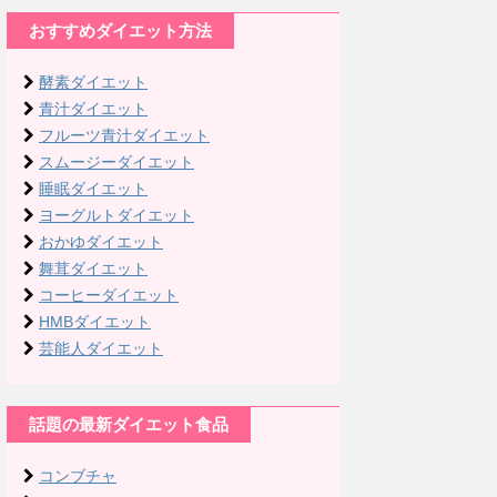
おすすめダイエット方法
酵素ダイエット
青汁ダイエット
フルーツ青汁ダイエット
スムージーダイエット
睡眠ダイエット
ヨーグルトダイエット
おかゆダイエット
舞茸ダイエット
コーヒーダイエット
HMBダイエット
芸能人ダイエット
話題の最新ダイエット食品
コンブチャ