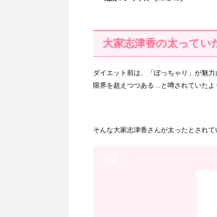
大家志津香の太ってい
ダイエット前は、「ぽっちゃり」が魅力
限界を超えつつある…と噂されていたよ
そんな大家志津香さんが太ったとされて