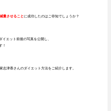
も減量させること
に成功したのはご存知でしょうか？
ダイエット前後の写真を公開し、
す！
大家志津香さんのダイエット方法をご紹介します。