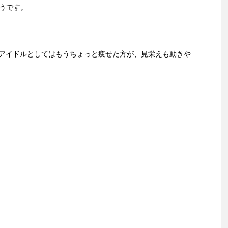
うです。
、アイドルとしてはもうちょっと痩せた方が、見栄えも動きや