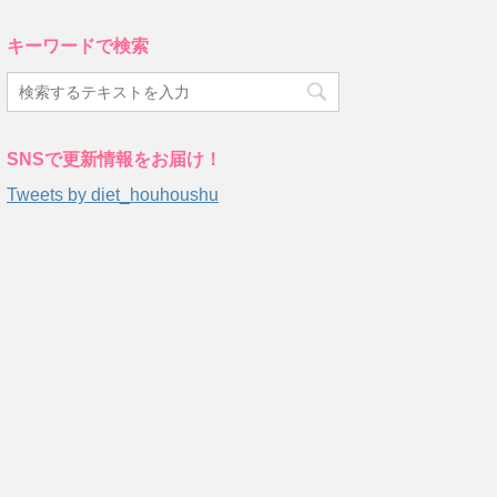
キーワードで検索
SNSで更新情報をお届け！
Tweets by diet_houhoushu