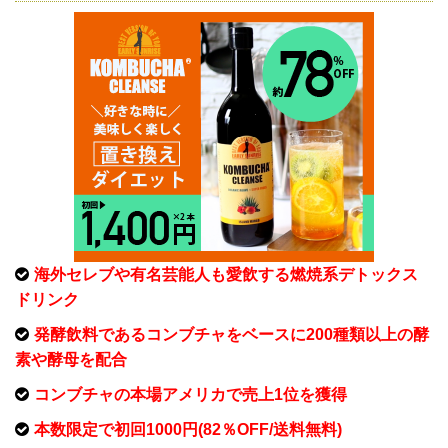
海外セレブや有名芸能人も愛飲する燃焼系デトックス
ドリンク
発酵飲料であるコンブチャをベースに200種類以上の酵
素や酵母を配合
コンブチャの本場アメリカで売上1位を獲得
本数限定で初回1000円(82％OFF/送料無料)