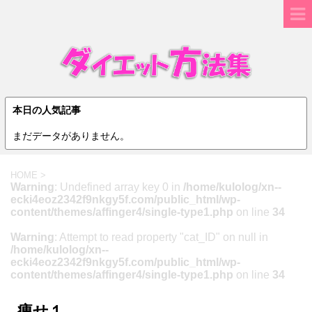
本日の人気記事
まだデータがありません。
HOME
>
Warning
: Undefined array key 0 in
/home/kulolog/xn--
ecki4eoz2342f9nkgy5f.com/public_html/wp-
content/themes/affinger4/single-type1.php
on line
34
Warning
: Attempt to read property "cat_ID" on null in
/home/kulolog/xn--
ecki4eoz2342f9nkgy5f.com/public_html/wp-
content/themes/affinger4/single-type1.php
on line
34
痩せ１