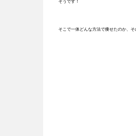
そうです！
そこで一体どんな方法で痩せたのか、そ