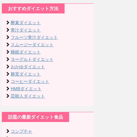
おすすめダイエット方法
酵素ダイエット
青汁ダイエット
フルーツ青汁ダイエット
スムージーダイエット
睡眠ダイエット
ヨーグルトダイエット
おかゆダイエット
舞茸ダイエット
コーヒーダイエット
HMBダイエット
芸能人ダイエット
話題の最新ダイエット食品
コンブチャ