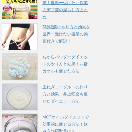
果！世界一受けたい授業
のデブ菌の減らし方まと
め
5秒腹筋のやり方と効果を
世界一受けたい授業の動
画付きで解説！
おからパウダーダイエッ
トのやり方と効果！八幡
カオルも痩せた方法
玉ねぎヨーグルトの作り
方と効果！井上咲楽も痩
せたダイエット方法
MCTオイルダイエットで
効果的に痩せる方法！飲
み方や摂取量は？