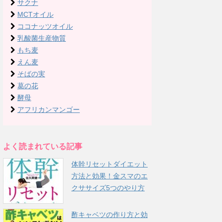
サクナ
MCTオイル
ココナッツオイル
乳酸菌生産物質
もち麦
えん麦
そばの実
葛の花
酵母
アフリカンマンゴー
よく読まれている記事
体幹リセットダイエット
方法と効果！金スマのエ
クササイズ5つのやり方
酢キャベツの作り方と効