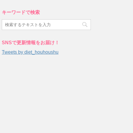
キーワードで検索
SNSで更新情報をお届け！
Tweets by diet_houhoushu