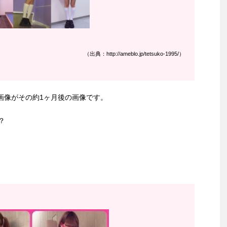
（出典：http://ameblo.jp/tetsuko-1995/）
の画像がその約1ヶ月後の画像です。
？