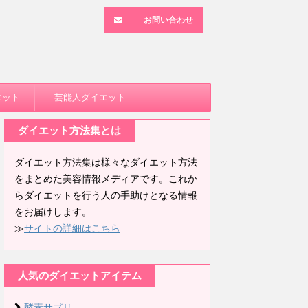
お問い合わせ
エット
芸能人ダイエット
ダイエット方法集とは
ダイエット方法集は様々なダイエット方法
をまとめた美容情報メディアです。これか
らダイエットを行う人の手助けとなる情報
をお届けします。
≫
サイトの詳細はこちら
人気のダイエットアイテム
酵素サプリ