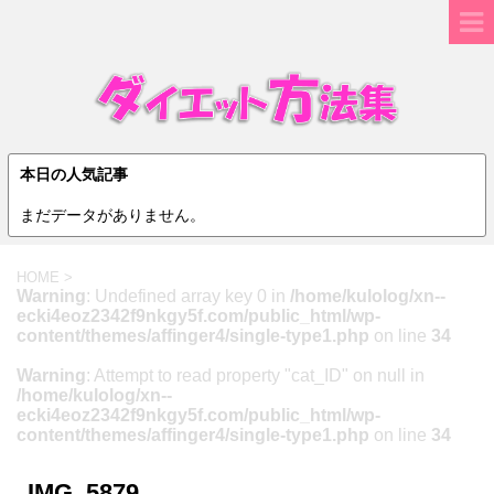
本日の人気記事
まだデータがありません。
HOME
>
Warning
: Undefined array key 0 in
/home/kulolog/xn--
ecki4eoz2342f9nkgy5f.com/public_html/wp-
content/themes/affinger4/single-type1.php
on line
34
Warning
: Attempt to read property "cat_ID" on null in
/home/kulolog/xn--
ecki4eoz2342f9nkgy5f.com/public_html/wp-
content/themes/affinger4/single-type1.php
on line
34
IMG_5879