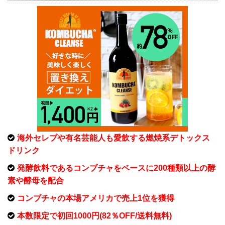
海外セレブや有名芸能人も愛飲する燃焼系デトックス
ドリンク
発酵飲料であるコンブチャをベースに200種類以上の酵
素や酵母を配合
コンブチャの本場アメリカで売上1位を獲得
本数限定で初回1000円(82％OFF/送料無料)