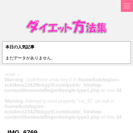
本日の人気記事
まだデータがありません。
HOME
>
Warning
: Undefined array key 0 in
/home/kulolog/xn--
ecki4eoz2342f9nkgy5f.com/public_html/wp-
content/themes/affinger4/single-type1.php
on line
34
Warning
: Attempt to read property "cat_ID" on null in
/home/kulolog/xn--
ecki4eoz2342f9nkgy5f.com/public_html/wp-
content/themes/affinger4/single-type1.php
on line
34
IMG_6769