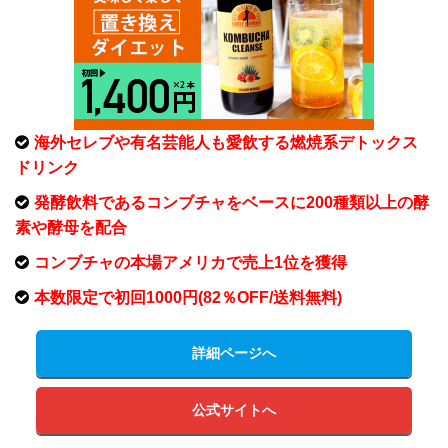
海外セレブや有名芸能人も愛飲する燃焼系デトックス
ドリンク
発酵飲料であるコンブチャをベースに200種類以上の酵
素や酵母を配合
コンブチャの本場アメリカで売上1位を獲得
本数限定で初回1000円(82％OFF/送料無料)
詳細ページへ
公式サイトへ