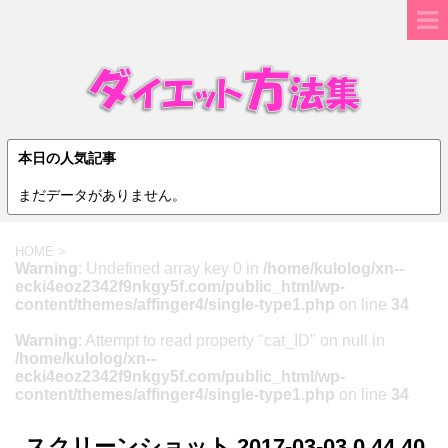
本日の人気記事
まだデータがありません。
HOME
>
Warning
: Undefined array key 0 in
/home/kulolog/xn--
ecki4eoz2342f9nkgy5f.com/public_html/wp-
content/themes/affinger4/single-type1.php
on line
34
Warning
: Attempt to read property "cat_ID" on null in
/home/kulolog/xn--
ecki4eoz2342f9nkgy5f.com/public_html/wp-
content/themes/affinger4/single-type1.php
on line
34
スクリーンショット 2017-03-03 0.44.40