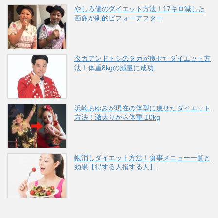
やしろ優のダイエット方法！17キロ減した
画像が劇的ビフォーアフター
タカアンドトシのタカが痩せたダイエット方
法！体重8kgの減量に成功
浜崎あゆみが現在の体型に痩せたダイエット
方法！激太りから体重-10kg
帳消しダイエット方法！食事メニュー一覧と
効果【得する人損する人】