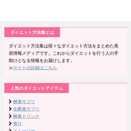
ダイエット方法集とは
ダイエット方法集は様々なダイエット方法をまとめた美
容情報メディアです。これからダイエットを行う人の手
助けとなる情報をお届けします。
≫
サイトの詳細はこちら
人気のダイエットアイテム
酵素サプリ
生酵素サプリ
酵素ドリンク
青汁
スムージー