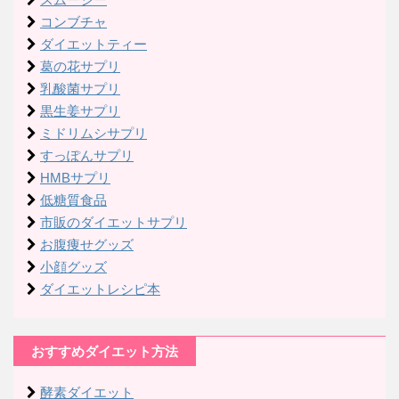
コンブチャ
ダイエットティー
葛の花サプリ
乳酸菌サプリ
黒生姜サプリ
ミドリムシサプリ
すっぽんサプリ
HMBサプリ
低糖質食品
市販のダイエットサプリ
お腹痩せグッズ
小顔グッズ
ダイエットレシピ本
おすすめダイエット方法
酵素ダイエット