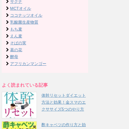
サクナ
MCTオイル
ココナッツオイル
乳酸菌生産物質
もち麦
えん麦
そばの実
葛の花
酵母
アフリカンマンゴー
よく読まれている記事
体幹リセットダイエット
方法と効果！金スマのエ
クササイズ5つのやり方
酢キャベツの作り方と効