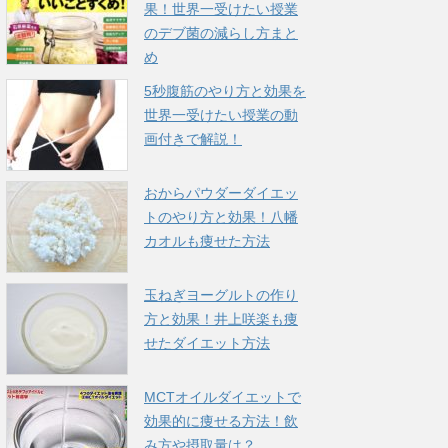
果！世界一受けたい授業
のデブ菌の減らし方まと
め
5秒腹筋のやり方と効果を
世界一受けたい授業の動
画付きで解説！
おからパウダーダイエッ
トのやり方と効果！八幡
カオルも痩せた方法
玉ねぎヨーグルトの作り
方と効果！井上咲楽も痩
せたダイエット方法
MCTオイルダイエットで
効果的に痩せる方法！飲
み方や摂取量は？