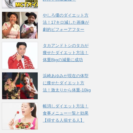
やしろ優のダイエット方
法！17キロ減した画像が
劇的ビフォーアフター
タカアンドトシのタカが
痩せたダイエット方法！
体重8kgの減量に成功
浜崎あゆみが現在の体型
に痩せたダイエット方
法！激太りから体重-10kg
帳消しダイエット方法！
食事メニュー一覧と効果
【得する人損する人】