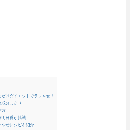
るだけダイエットでラクやせ！
は成分にあり！
り方
田明日香が挑戦
クやせレシピを紹介！