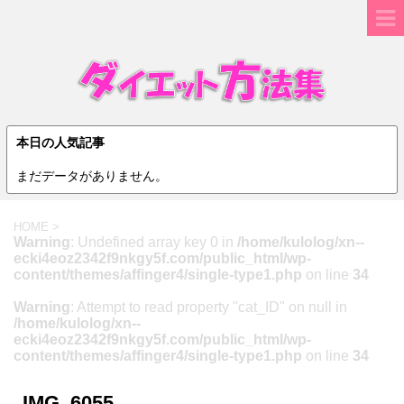
本日の人気記事
まだデータがありません。
HOME
>
Warning
: Undefined array key 0 in
/home/kulolog/xn--
ecki4eoz2342f9nkgy5f.com/public_html/wp-
content/themes/affinger4/single-type1.php
on line
34
Warning
: Attempt to read property "cat_ID" on null in
/home/kulolog/xn--
ecki4eoz2342f9nkgy5f.com/public_html/wp-
content/themes/affinger4/single-type1.php
on line
34
IMG_6055