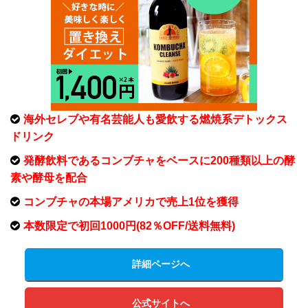
海外セレブや有名芸能人も愛飲する燃焼系デトックス
ドリンク
発酵飲料であるコンブチャをベースに200種類以上の酵
素や酵母を配合
コンブチャの本場アメリカで売上1位を獲得
本数限定で初回1000円(82％OFF/送料無料)
詳細ページへ
公式サイトへ