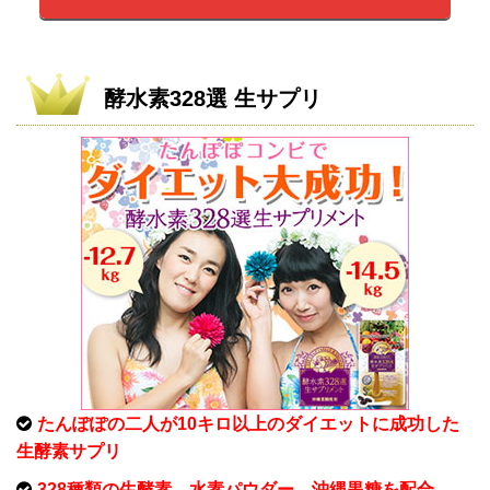
酵水素328選 生サプリ
たんぽぽの二人が10キロ以上のダイエットに成功した
生酵素サプリ
328種類の生酵素、水素パウダー、沖縄黒糖を配合