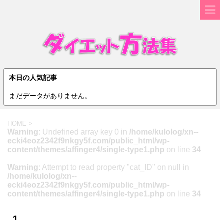
本日の人気記事
まだデータがありません。
HOME
>
Warning
: Undefined array key 0 in
/home/kulolog/xn--
ecki4eoz2342f9nkgy5f.com/public_html/wp-
content/themes/affinger4/single-type1.php
on line
34
Warning
: Attempt to read property "cat_ID" on null in
/home/kulolog/xn--
ecki4eoz2342f9nkgy5f.com/public_html/wp-
content/themes/affinger4/single-type1.php
on line
34
1