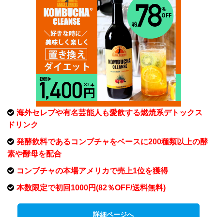
海外セレブや有名芸能人も愛飲する燃焼系デトックス
ドリンク
発酵飲料であるコンブチャをベースに200種類以上の酵
素や酵母を配合
コンブチャの本場アメリカで売上1位を獲得
本数限定で初回1000円(82％OFF/送料無料)
詳細ページへ