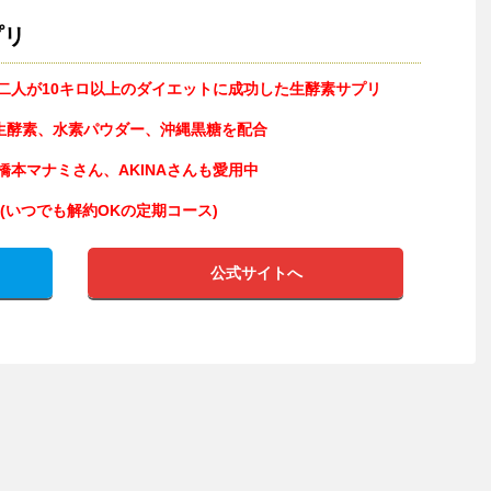
プリ
二人が10キロ以上のダイエットに成功した生酵素サプリ
の生酵素、水素パウダー、沖縄黒糖を配合
橋本マナミさん、AKINAさんも愛用中
円(いつでも解約OKの定期コース)
公式サイトへ