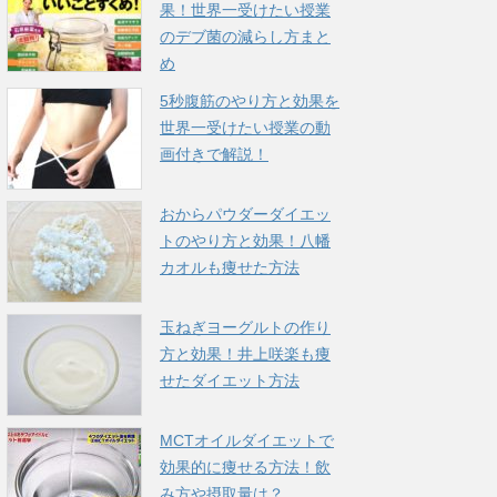
果！世界一受けたい授業
のデブ菌の減らし方まと
め
5秒腹筋のやり方と効果を
世界一受けたい授業の動
画付きで解説！
おからパウダーダイエッ
トのやり方と効果！八幡
カオルも痩せた方法
玉ねぎヨーグルトの作り
方と効果！井上咲楽も痩
せたダイエット方法
MCTオイルダイエットで
効果的に痩せる方法！飲
み方や摂取量は？