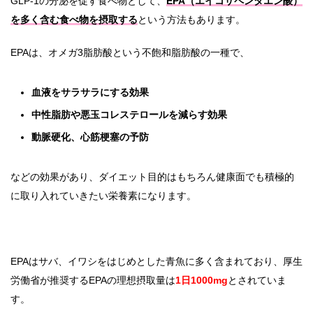
GLP-1の分泌を促す食べ物として、
EPA（エイコサペンタエン酸）
を多く含む食べ物を摂取する
という方法もあります。
EPAは、オメガ3脂肪酸という不飽和脂肪酸の一種で、
血液をサラサラにする効果
中性脂肪や悪玉コレステロールを減らす効果
動脈硬化、心筋梗塞の予防
などの効果があり、ダイエット目的はもちろん健康面でも積極的
に取り入れていきたい栄養素になります。
EPAはサバ、イワシをはじめとした青魚に多く含まれており、厚生
労働省が推奨するEPAの理想摂取量は
1日1000mg
とされていま
す。