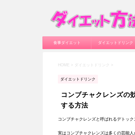
食事ダイエット
ダイエットドリンク
HOME
>
ダイエットドリンク
>
ダイエットドリンク
コンブチャクレンズの
する方法
コンブチャクレンズと呼ばれるデトック
実はコンブチャクレンズは多くの芸能人