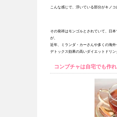
こんな感じで、浮いている部分がキノコ
その発祥はモンゴルとされていて、日本で
が、
近年、ミランダ・カーさんや多くの海外
デトックス効果の高いダイエットドリン
コンブチャは自宅でも作れ