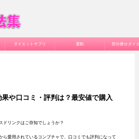
ダイエットサプリ
運動
部分痩せダイ
効果や口コミ・評判は？最安値で購入
スドリンクはご存知でしょうか？
から愛用されているコンブチャで、口コミでも評判になって