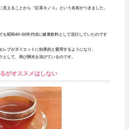
に見えることから『紅茶キノコ』という名前がつきました。
も昭和40~50年代頃に健康飲料として流行していたのです
セレブがダイエットに効果的と愛用するようになり、
クとして、再び脚光を浴びているのです。
るがオススメはしない