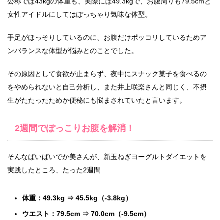
公称では43kgの体重も、実際には49.3kgで、お腹周りも79.5cmと
女性アイドルにしてはぽっちゃり気味な体型。
手足がほっそりしているのに、お腹だけポッコリしているためア
ンバランスな体型が悩みとのことでした。
その原因として食欲が止まらず、夜中にスナック菓子を食べるの
をやめられないと自己分析し、また井上咲楽さんと同じく、不摂
生がたたったためか便秘にも悩まされていたと言います。
2週間でぽっこりお腹を解消！
そんなぱいぱいでか美さんが、新玉ねぎヨーグルトダイエットを
実践したところ、たった2週間
体重：49.3kg ⇒ 45.5kg（-3.8kg）
ウエスト：79.5cm ⇒ 70.0cm（-9.5cm）