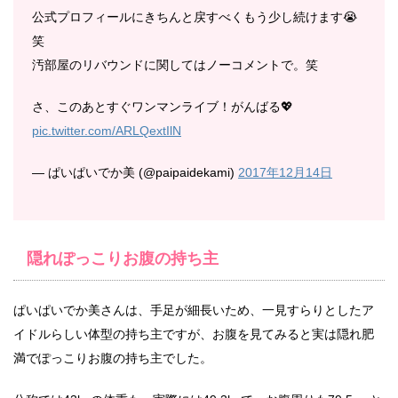
公式プロフィールにきちんと戻すべくもう少し続けます😭
笑
汚部屋のリバウンドに関してはノーコメントで。笑
さ、このあとすぐワンマンライブ！がんばる💖
pic.twitter.com/ARLQextIlN
— ぱいぱいでか美 (@paipaidekami)
2017年12月14日
隠れぽっこりお腹の持ち主
ぱいぱいでか美さんは、手足が細長いため、一見すらりとしたア
イドルらしい体型の持ち主ですが、お腹を見てみると実は隠れ肥
満でぽっこりお腹の持ち主でした。